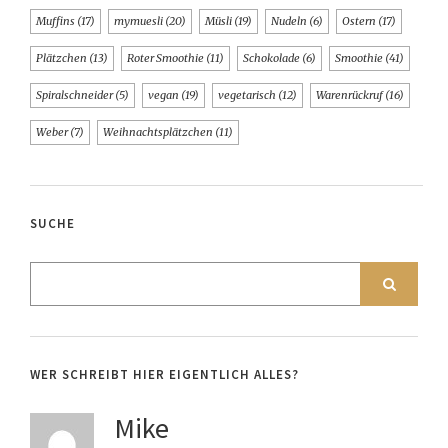
Muffins
(17)
mymuesli
(20)
Müsli
(19)
Nudeln
(6)
Ostern
(17)
Plätzchen
(13)
Roter Smoothie
(11)
Schokolade
(6)
Smoothie
(41)
Spiralschneider
(5)
vegan
(19)
vegetarisch
(12)
Warenrückruf
(16)
Weber
(7)
Weihnachtsplätzchen
(11)
SUCHE
WER SCHREIBT HIER EIGENTLICH ALLES?
Mike