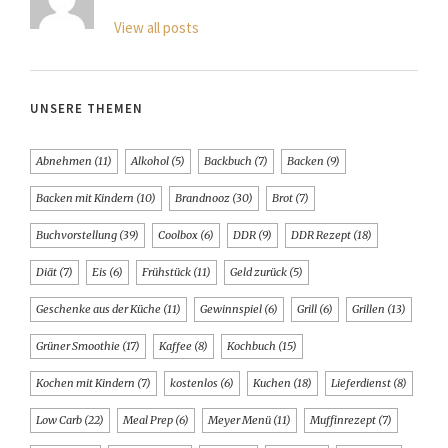
View all posts
UNSERE THEMEN
Abnehmen
(11)
Alkohol
(5)
Backbuch
(7)
Backen
(9)
Backen mit Kindern
(10)
Brandnooz
(30)
Brot
(7)
Buchvorstellung
(39)
Coolbox
(6)
DDR
(9)
DDR Rezept
(18)
Diät
(7)
Eis
(6)
Frühstück
(11)
Geld zurück
(5)
Geschenke aus der Küche
(11)
Gewinnspiel
(6)
Grill
(6)
Grillen
(13)
Grüner Smoothie
(17)
Kaffee
(8)
Kochbuch
(15)
Kochen mit Kindern
(7)
kostenlos
(6)
Kuchen
(18)
Lieferdienst
(8)
Low Carb
(22)
Meal Prep
(6)
Meyer Menü
(11)
Muffinrezept
(7)