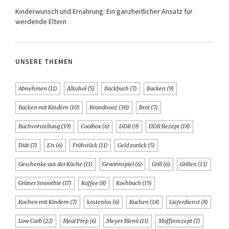
Kinderwunsch und Ernährung: Ein ganzheitlicher Ansatz für
werdende Eltern
UNSERE THEMEN
Abnehmen
(11)
Alkohol
(5)
Backbuch
(7)
Backen
(9)
Backen mit Kindern
(10)
Brandnooz
(30)
Brot
(7)
Buchvorstellung
(39)
Coolbox
(6)
DDR
(9)
DDR Rezept
(18)
Diät
(7)
Eis
(6)
Frühstück
(11)
Geld zurück
(5)
Geschenke aus der Küche
(11)
Gewinnspiel
(6)
Grill
(6)
Grillen
(13)
Grüner Smoothie
(17)
Kaffee
(8)
Kochbuch
(15)
Kochen mit Kindern
(7)
kostenlos
(6)
Kuchen
(18)
Lieferdienst
(8)
Low Carb
(22)
Meal Prep
(6)
Meyer Menü
(11)
Muffinrezept
(7)