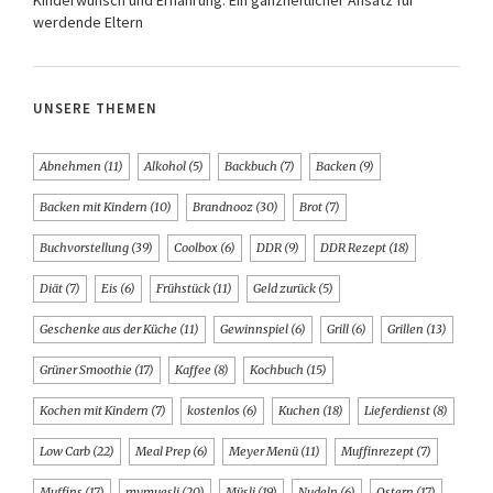
Kinderwunsch und Ernährung: Ein ganzheitlicher Ansatz für
werdende Eltern
UNSERE THEMEN
Abnehmen
(11)
Alkohol
(5)
Backbuch
(7)
Backen
(9)
Backen mit Kindern
(10)
Brandnooz
(30)
Brot
(7)
Buchvorstellung
(39)
Coolbox
(6)
DDR
(9)
DDR Rezept
(18)
Diät
(7)
Eis
(6)
Frühstück
(11)
Geld zurück
(5)
Geschenke aus der Küche
(11)
Gewinnspiel
(6)
Grill
(6)
Grillen
(13)
Grüner Smoothie
(17)
Kaffee
(8)
Kochbuch
(15)
Kochen mit Kindern
(7)
kostenlos
(6)
Kuchen
(18)
Lieferdienst
(8)
Low Carb
(22)
Meal Prep
(6)
Meyer Menü
(11)
Muffinrezept
(7)
Muffins
(17)
mymuesli
(20)
Müsli
(19)
Nudeln
(6)
Ostern
(17)