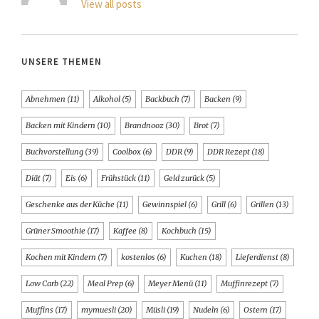
View all posts
UNSERE THEMEN
Abnehmen
(11)
Alkohol
(5)
Backbuch
(7)
Backen
(9)
Backen mit Kindern
(10)
Brandnooz
(30)
Brot
(7)
Buchvorstellung
(39)
Coolbox
(6)
DDR
(9)
DDR Rezept
(18)
Diät
(7)
Eis
(6)
Frühstück
(11)
Geld zurück
(5)
Geschenke aus der Küche
(11)
Gewinnspiel
(6)
Grill
(6)
Grillen
(13)
Grüner Smoothie
(17)
Kaffee
(8)
Kochbuch
(15)
Kochen mit Kindern
(7)
kostenlos
(6)
Kuchen
(18)
Lieferdienst
(8)
Low Carb
(22)
Meal Prep
(6)
Meyer Menü
(11)
Muffinrezept
(7)
Muffins
(17)
mymuesli
(20)
Müsli
(19)
Nudeln
(6)
Ostern
(17)