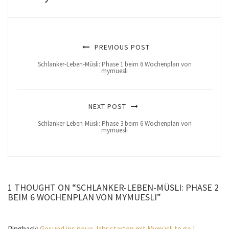
PREVIOUS POST
Schlanker-Leben-Müsli: Phase 1 beim 6 Wochenplan von
mymuesli
NEXT POST
Schlanker-Leben-Müsli: Phase 3 beim 6 Wochenplan von
mymuesli
1 THOUGHT ON “SCHLANKER-LEBEN-MÜSLI: PHASE 2
BEIM 6 WOCHENPLAN VON MYMUESLI”
Pingback:
Gesund ins neue Jahr starten mit Mymüsli to go |