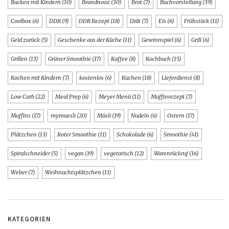
Backen mit Kindern
(10)
Brandnooz
(30)
Brot
(7)
Buchvorstellung
(39)
Coolbox
(6)
DDR
(9)
DDR Rezept
(18)
Diät
(7)
Eis
(6)
Frühstück
(11)
Geld zurück
(5)
Geschenke aus der Küche
(11)
Gewinnspiel
(6)
Grill
(6)
Grillen
(13)
Grüner Smoothie
(17)
Kaffee
(8)
Kochbuch
(15)
Kochen mit Kindern
(7)
kostenlos
(6)
Kuchen
(18)
Lieferdienst
(8)
Low Carb
(22)
Meal Prep
(6)
Meyer Menü
(11)
Muffinrezept
(7)
Muffins
(17)
mymuesli
(20)
Müsli
(19)
Nudeln
(6)
Ostern
(17)
Plätzchen
(13)
Roter Smoothie
(11)
Schokolade
(6)
Smoothie
(41)
Spiralschneider
(5)
vegan
(19)
vegetarisch
(12)
Warenrückruf
(16)
Weber
(7)
Weihnachtsplätzchen
(11)
KATEGORIEN