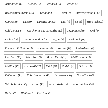
Abnehmen
(11)
Alkohol
(5)
Backbuch
(7)
Backen
(9)
Backen mit Kindern
(10)
Brandnooz
(30)
Brot
(7)
Buchvorstellung
(39)
Coolbox
(6)
DDR
(9)
DDR Rezept
(18)
Diät
(7)
Eis
(6)
Frühstück
(11)
Geld zurück
(5)
Geschenke aus der Küche
(11)
Gewinnspiel
(6)
Grill
(6)
Grillen
(13)
Grüner Smoothie
(17)
Kaffee
(8)
Kochbuch
(15)
Kochen mit Kindern
(7)
kostenlos
(6)
Kuchen
(18)
Lieferdienst
(8)
Low Carb
(22)
Meal Prep
(6)
Meyer Menü
(11)
Muffinrezept
(7)
Muffins
(17)
mymuesli
(20)
Müsli
(19)
Nudeln
(6)
Ostern
(17)
Plätzchen
(13)
Roter Smoothie
(11)
Schokolade
(6)
Smoothie
(41)
Spiralschneider
(5)
vegan
(19)
vegetarisch
(12)
Warenrückruf
(16)
Weber
(7)
Weihnachtsplätzchen
(11)