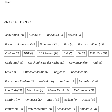
Eltern
UNSERE THEMEN
Abnehmen
(11)
Alkohol
(5)
Backbuch
(7)
Backen
(9)
Backen mit Kindern
(10)
Brandnooz
(30)
Brot
(7)
Buchvorstellung
(39)
Coolbox
(6)
DDR
(9)
DDR Rezept
(18)
Diät
(7)
Eis
(6)
Frühstück
(11)
Geld zurück
(5)
Geschenke aus der Küche
(11)
Gewinnspiel
(6)
Grill
(6)
Grillen
(13)
Grüner Smoothie
(17)
Kaffee
(8)
Kochbuch
(15)
Kochen mit Kindern
(7)
kostenlos
(6)
Kuchen
(18)
Lieferdienst
(8)
Low Carb
(22)
Meal Prep
(6)
Meyer Menü
(11)
Muffinrezept
(7)
Muffins
(17)
mymuesli
(20)
Müsli
(19)
Nudeln
(6)
Ostern
(17)
Plätzchen
(13)
Roter Smoothie
(11)
Schokolade
(6)
Smoothie
(41)