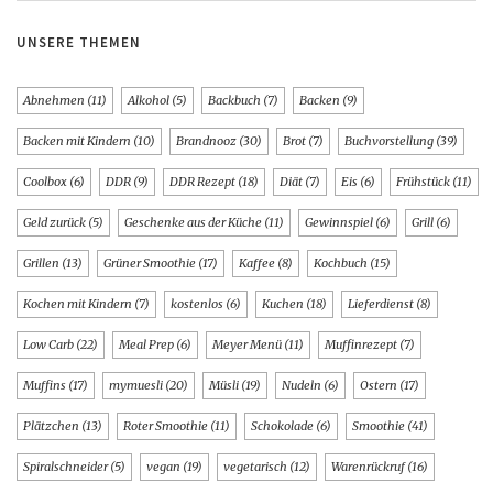
UNSERE THEMEN
Abnehmen
(11)
Alkohol
(5)
Backbuch
(7)
Backen
(9)
Backen mit Kindern
(10)
Brandnooz
(30)
Brot
(7)
Buchvorstellung
(39)
Coolbox
(6)
DDR
(9)
DDR Rezept
(18)
Diät
(7)
Eis
(6)
Frühstück
(11)
Geld zurück
(5)
Geschenke aus der Küche
(11)
Gewinnspiel
(6)
Grill
(6)
Grillen
(13)
Grüner Smoothie
(17)
Kaffee
(8)
Kochbuch
(15)
Kochen mit Kindern
(7)
kostenlos
(6)
Kuchen
(18)
Lieferdienst
(8)
Low Carb
(22)
Meal Prep
(6)
Meyer Menü
(11)
Muffinrezept
(7)
Muffins
(17)
mymuesli
(20)
Müsli
(19)
Nudeln
(6)
Ostern
(17)
Plätzchen
(13)
Roter Smoothie
(11)
Schokolade
(6)
Smoothie
(41)
Spiralschneider
(5)
vegan
(19)
vegetarisch
(12)
Warenrückruf
(16)