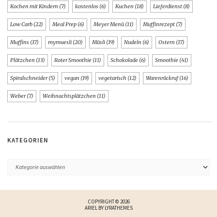
Kochen mit Kindern
(7)
kostenlos
(6)
Kuchen
(18)
Lieferdienst
(8)
Low Carb
(22)
Meal Prep
(6)
Meyer Menü
(11)
Muffinrezept
(7)
Muffins
(17)
mymuesli
(20)
Müsli
(19)
Nudeln
(6)
Ostern
(17)
Plätzchen
(13)
Roter Smoothie
(11)
Schokolade
(6)
Smoothie
(41)
Spiralschneider
(5)
vegan
(19)
vegetarisch
(12)
Warenrückruf
(16)
Weber
(7)
Weihnachtsplätzchen
(11)
KATEGORIEN
COPYRIGHT © 2026
ARIEL BY
LYRATHEMES