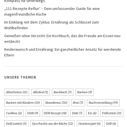
Kompass für unterwegs
„111 Rezepte Reflux“ – Dein umfassender Guide für eine
magenfreundliche Küche
Im Einklang mit dem Zyklus: Ernährung als Schlüssel zum
Wohlbefinden
Genießen ohne Verzicht: Ein Kochbuch, das die Freude am Essen neu
entdeckt
Kinderwunsch und Ernährung: Ein ganzheitlicher Ansatz für werdende
Eltern
UNSERE THEMEN
Abnehmen
(11)
Alkohol
(5)
Backbuch
(7)
Backen
(9)
Backen mit Kindern
(10)
Brandnooz
(30)
Brot
(7)
Buchvorstellung
(39)
Coolbox
(6)
DDR
(9)
DDR Rezept
(18)
Diät
(7)
Eis
(6)
Frühstück
(11)
Geld zurück
(5)
Geschenke aus der Küche
(11)
Gewinnspiel
(6)
Grill
(6)