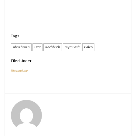
Tags
Abnehmen
Diät
Kochbuch
mymuesli
Paleo
Filed Under
Dies und das