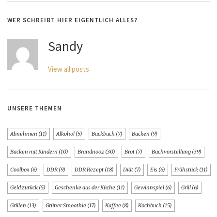
WER SCHREIBT HIER EIGENTLICH ALLES?
Sandy
View all posts
UNSERE THEMEN
Abnehmen
(11)
Alkohol
(5)
Backbuch
(7)
Backen
(9)
Backen mit Kindern
(10)
Brandnooz
(30)
Brot
(7)
Buchvorstellung
(39)
Coolbox
(6)
DDR
(9)
DDR Rezept
(18)
Diät
(7)
Eis
(6)
Frühstück
(11)
Geld zurück
(5)
Geschenke aus der Küche
(11)
Gewinnspiel
(6)
Grill
(6)
Grillen
(13)
Grüner Smoothie
(17)
Kaffee
(8)
Kochbuch
(15)