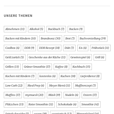
UNSERE THEMEN
Abnehmen
(11)
Alkohol
(5)
Backbuch
(7)
Backen
(9)
Backen mit Kindern
(10)
Brandnooz
(30)
Brot
(7)
Buchvorstellung
(39)
Coolbox
(6)
DDR
(9)
DDR Rezept
(18)
Diät
(7)
Eis
(6)
Frühstück
(11)
Geld zurück
(5)
Geschenke aus der Küche
(11)
Gewinnspiel
(6)
Grill
(6)
Grillen
(13)
Grüner Smoothie
(17)
Kaffee
(8)
Kochbuch
(15)
Kochen mit Kindern
(7)
kostenlos
(6)
Kuchen
(18)
Lieferdienst
(8)
Low Carb
(22)
Meal Prep
(6)
Meyer Menü
(11)
Muffinrezept
(7)
Muffins
(17)
mymuesli
(20)
Müsli
(19)
Nudeln
(6)
Ostern
(17)
Plätzchen
(13)
Roter Smoothie
(11)
Schokolade
(6)
Smoothie
(41)
Spiralschneider
(5)
vegan
(19)
vegetarisch
(12)
Warenrückruf
(16)