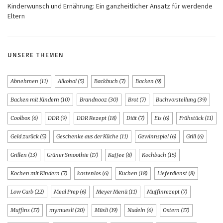
Kinderwunsch und Ernährung: Ein ganzheitlicher Ansatz für werdende
Eltern
UNSERE THEMEN
Abnehmen
(11)
Alkohol
(5)
Backbuch
(7)
Backen
(9)
Backen mit Kindern
(10)
Brandnooz
(30)
Brot
(7)
Buchvorstellung
(39)
Coolbox
(6)
DDR
(9)
DDR Rezept
(18)
Diät
(7)
Eis
(6)
Frühstück
(11)
Geld zurück
(5)
Geschenke aus der Küche
(11)
Gewinnspiel
(6)
Grill
(6)
Grillen
(13)
Grüner Smoothie
(17)
Kaffee
(8)
Kochbuch
(15)
Kochen mit Kindern
(7)
kostenlos
(6)
Kuchen
(18)
Lieferdienst
(8)
Low Carb
(22)
Meal Prep
(6)
Meyer Menü
(11)
Muffinrezept
(7)
Muffins
(17)
mymuesli
(20)
Müsli
(19)
Nudeln
(6)
Ostern
(17)