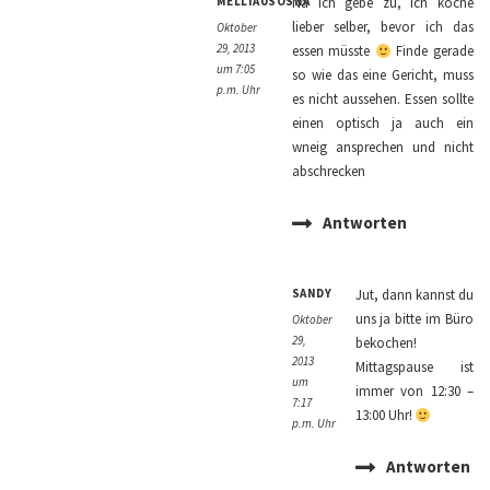
MELLIAUSOSNA
Na ich gebe zu, ich koche
lieber selber, bevor ich das
Oktober
29, 2013
essen müsste
Finde gerade
um 7:05
so wie das eine Gericht, muss
p.m. Uhr
es nicht aussehen. Essen sollte
einen optisch ja auch ein
wneig ansprechen und nicht
abschrecken
Antworten
SANDY
Jut, dann kannst du
uns ja bitte im Büro
Oktober
29,
bekochen!
2013
Mittagspause ist
um
immer von 12:30 –
7:17
13:00 Uhr!
p.m. Uhr
Antworten