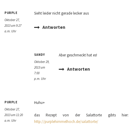
PURPLE
Sieht leider nicht gerade lecker aus
Oktober 27,
2013 um 9:27
Antworten
a.m. Uhr
SANDY
Aber geschmeckt hat es!
Oktober 29,
2013 um
Antworten
7:00
p.m. Uhr
PURPLE
Huhu+
Oktober 27,
das Rezept von der Salattorte gibts hier:
2013 um 11:20
a.m. Uhr
http://purplehimmelhoch.de/salattorte/