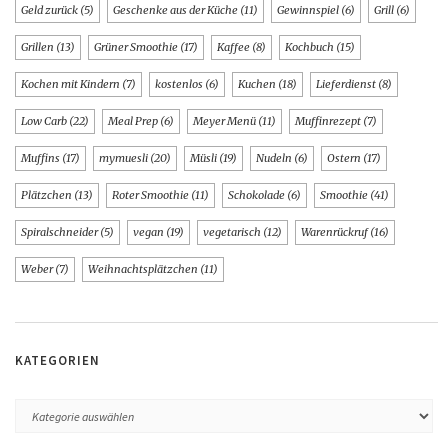
Geld zurück
(5)
Geschenke aus der Küche
(11)
Gewinnspiel
(6)
Grill
(6)
Grillen
(13)
Grüner Smoothie
(17)
Kaffee
(8)
Kochbuch
(15)
Kochen mit Kindern
(7)
kostenlos
(6)
Kuchen
(18)
Lieferdienst
(8)
Low Carb
(22)
Meal Prep
(6)
Meyer Menü
(11)
Muffinrezept
(7)
Muffins
(17)
mymuesli
(20)
Müsli
(19)
Nudeln
(6)
Ostern
(17)
Plätzchen
(13)
Roter Smoothie
(11)
Schokolade
(6)
Smoothie
(41)
Spiralschneider
(5)
vegan
(19)
vegetarisch
(12)
Warenrückruf
(16)
Weber
(7)
Weihnachtsplätzchen
(11)
KATEGORIEN