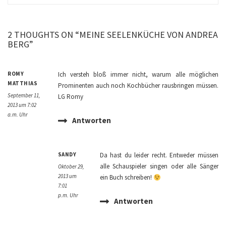
2 THOUGHTS ON “MEINE SEELENKÜCHE VON ANDREA
BERG”
ROMY
Ich versteh bloß immer nicht, warum alle möglichen
MATTHIAS
Prominenten auch noch Kochbücher rausbringen müssen.
September 11,
LG Romy
2013 um 7:02
a.m. Uhr
Antworten
SANDY
Da hast du leider recht. Entweder müssen
alle Schauspieler singen oder alle Sänger
Oktober 29,
2013 um
ein Buch schreiben!
7:01
p.m. Uhr
Antworten