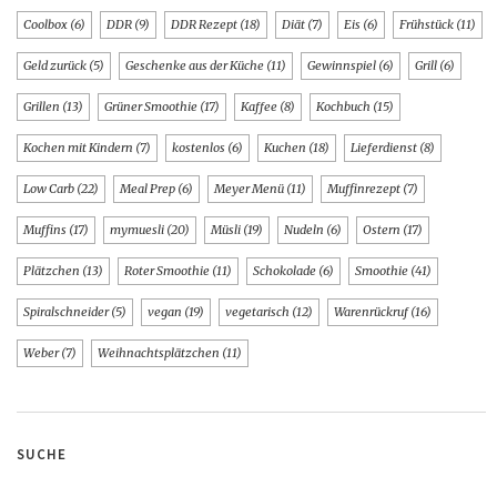
Coolbox
(6)
DDR
(9)
DDR Rezept
(18)
Diät
(7)
Eis
(6)
Frühstück
(11)
Geld zurück
(5)
Geschenke aus der Küche
(11)
Gewinnspiel
(6)
Grill
(6)
Grillen
(13)
Grüner Smoothie
(17)
Kaffee
(8)
Kochbuch
(15)
Kochen mit Kindern
(7)
kostenlos
(6)
Kuchen
(18)
Lieferdienst
(8)
Low Carb
(22)
Meal Prep
(6)
Meyer Menü
(11)
Muffinrezept
(7)
Muffins
(17)
mymuesli
(20)
Müsli
(19)
Nudeln
(6)
Ostern
(17)
Plätzchen
(13)
Roter Smoothie
(11)
Schokolade
(6)
Smoothie
(41)
Spiralschneider
(5)
vegan
(19)
vegetarisch
(12)
Warenrückruf
(16)
Weber
(7)
Weihnachtsplätzchen
(11)
SUCHE