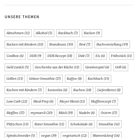
UNSERE THEMEN
Abnehmen
(11)
Alkohol
(5)
Backbuch
(7)
Backen
(9)
Backen mit Kindern
(10)
Brandnooz
(30)
Brot
(7)
Buchvorstellung
(39)
Coolbox
(6)
DDR
(9)
DDR Rezept
(18)
Diät
(7)
Eis
(6)
Frühstück
(11)
Geld zurück
(5)
Geschenke aus der Küche
(11)
Gewinnspiel
(6)
Grill
(6)
Grillen
(13)
Grüner Smoothie
(17)
Kaffee
(8)
Kochbuch
(15)
Kochen mit Kindern
(7)
kostenlos
(6)
Kuchen
(18)
Lieferdienst
(8)
Low Carb
(22)
Meal Prep
(6)
Meyer Menü
(11)
Muffinrezept
(7)
Muffins
(17)
mymuesli
(20)
Müsli
(19)
Nudeln
(6)
Ostern
(17)
Plätzchen
(13)
Roter Smoothie
(11)
Schokolade
(6)
Smoothie
(41)
Spiralschneider
(5)
vegan
(19)
vegetarisch
(12)
Warenrückruf
(16)