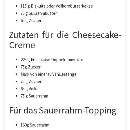
115 g Biskuits oder Vollkornbutterkekse
75 g Süßrahmbutter
65 g Zucker
Zutaten für die Cheesecake-
Creme
225 g Frischkäse Doppelrahmstufe
75g Zucker
Mark von einer ½ Vanillestange
75 g Zucker
65 g Vollei
75 g Sauerrahm
Für das Sauerrahm-Topping
160g Sauerrahm