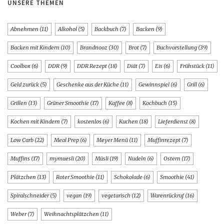
UNSERE THEMEN
Abnehmen
(11)
Alkohol
(5)
Backbuch
(7)
Backen
(9)
Backen mit Kindern
(10)
Brandnooz
(30)
Brot
(7)
Buchvorstellung
(39)
Coolbox
(6)
DDR
(9)
DDR Rezept
(18)
Diät
(7)
Eis
(6)
Frühstück
(11)
Geld zurück
(5)
Geschenke aus der Küche
(11)
Gewinnspiel
(6)
Grill
(6)
Grillen
(13)
Grüner Smoothie
(17)
Kaffee
(8)
Kochbuch
(15)
Kochen mit Kindern
(7)
kostenlos
(6)
Kuchen
(18)
Lieferdienst
(8)
Low Carb
(22)
Meal Prep
(6)
Meyer Menü
(11)
Muffinrezept
(7)
Muffins
(17)
mymuesli
(20)
Müsli
(19)
Nudeln
(6)
Ostern
(17)
Plätzchen
(13)
Roter Smoothie
(11)
Schokolade
(6)
Smoothie
(41)
Spiralschneider
(5)
vegan
(19)
vegetarisch
(12)
Warenrückruf
(16)
Weber
(7)
Weihnachtsplätzchen
(11)