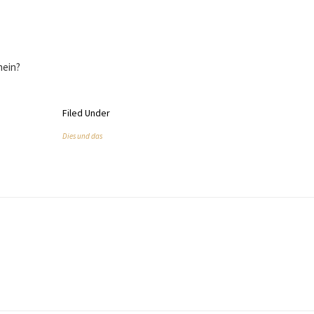
nein?
Filed Under
Dies und das