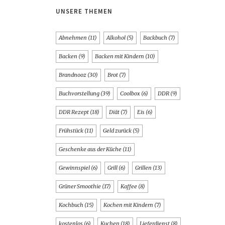
UNSERE THEMEN
Abnehmen
(11)
Alkohol
(5)
Backbuch
(7)
Backen
(9)
Backen mit Kindern
(10)
Brandnooz
(30)
Brot
(7)
Buchvorstellung
(39)
Coolbox
(6)
DDR
(9)
DDR Rezept
(18)
Diät
(7)
Eis
(6)
Frühstück
(11)
Geld zurück
(5)
Geschenke aus der Küche
(11)
Gewinnspiel
(6)
Grill
(6)
Grillen
(13)
Grüner Smoothie
(17)
Kaffee
(8)
Kochbuch
(15)
Kochen mit Kindern
(7)
kostenlos
(6)
Kuchen
(18)
Lieferdienst
(8)