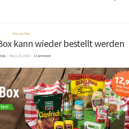
Dies und das
ox kann wieder bestellt werden
andy
–
März 25, 2014
–
1 Comment