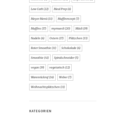
Low Carb
(22)
Meal Prep
(6)
Meyer Menü
(11)
Muffinrezept
(7)
Muffins
(17)
mymuesli
(20)
Müsli
(19)
Nudeln
(6)
Ostern
(17)
Plätzchen
(13)
Roter Smoothie
(11)
Schokolade
(6)
Smoothie
(41)
Spiralschneider
(5)
vegan
(19)
vegetarisch
(12)
Warenrückruf
(16)
Weber
(7)
Weihnachtsplätzchen
(11)
KATEGORIEN