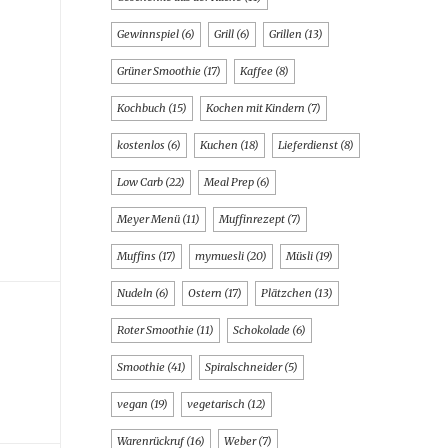
Gewinnspiel
(6)
Grill
(6)
Grillen
(13)
Grüner Smoothie
(17)
Kaffee
(8)
Kochbuch
(15)
Kochen mit Kindern
(7)
kostenlos
(6)
Kuchen
(18)
Lieferdienst
(8)
Low Carb
(22)
Meal Prep
(6)
Meyer Menü
(11)
Muffinrezept
(7)
Muffins
(17)
mymuesli
(20)
Müsli
(19)
Nudeln
(6)
Ostern
(17)
Plätzchen
(13)
Roter Smoothie
(11)
Schokolade
(6)
Smoothie
(41)
Spiralschneider
(5)
vegan
(19)
vegetarisch
(12)
Warenrückruf
(16)
Weber
(7)