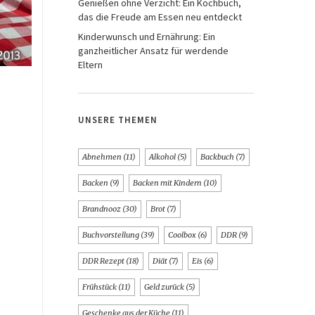
Genießen ohne Verzicht: Ein Kochbuch,
das die Freude am Essen neu entdeckt
Kinderwunsch und Ernährung: Ein
ganzheitlicher Ansatz für werdende
Eltern
UNSERE THEMEN
Abnehmen
(11)
Alkohol
(5)
Backbuch
(7)
Backen
(9)
Backen mit Kindern
(10)
Brandnooz
(30)
Brot
(7)
Buchvorstellung
(39)
Coolbox
(6)
DDR
(9)
DDR Rezept
(18)
Diät
(7)
Eis
(6)
Frühstück
(11)
Geld zurück
(5)
Geschenke aus der Küche
(11)