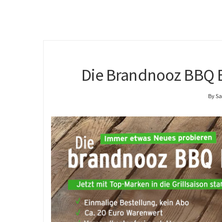
Die Brandnooz BBQ B
By S