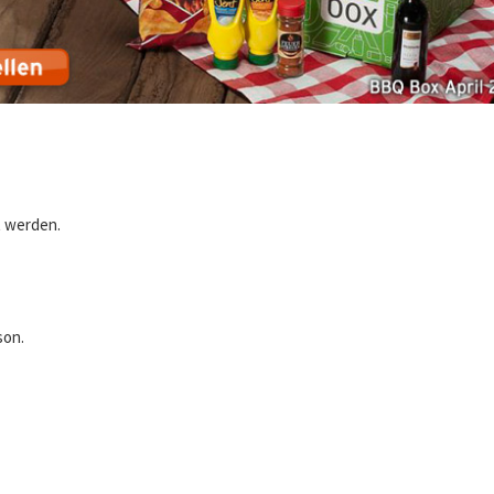
t werden.
son.