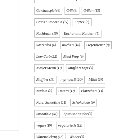
Gewinnspiel
(6)
Grill
(6)
Grillen
(13)
Grüner Smoothie
(17)
Kaffee
(8)
Kochbuch
(15)
Kochen mit Kindern
(7)
kostenlos
(6)
Kuchen
(18)
Lieferdienst
(8)
Low Carb
(22)
Meal Prep
(6)
Meyer Menü
(11)
Muffinrezept
(7)
Muffins
(17)
mymuesli
(20)
Müsli
(19)
Nudeln
(6)
Ostern
(17)
Plätzchen
(13)
Roter Smoothie
(11)
Schokolade
(6)
Smoothie
(41)
Spiralschneider
(5)
vegan
(19)
vegetarisch
(12)
Warenrückruf
(16)
Weber
(7)