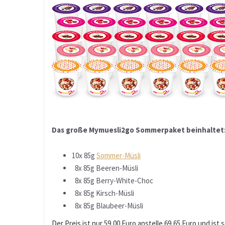
Das große Mymuesli2go Sommerpaket beinhaltet
10x 85g
Sommer-Müsli
8x 85g Beeren-Müsli
8x 85g Berry-White-Choc
8x 85g Kirsch-Müsli
8x 85g Blaubeer-Müsli
Der Preis ist nur 59,00 Euro anstelle 69,65 Euro und ist