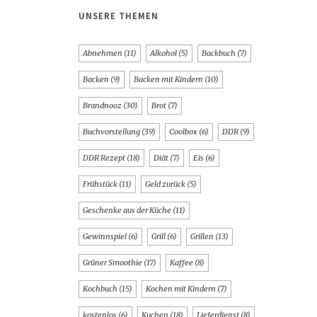
UNSERE THEMEN
Abnehmen
(11)
Alkohol
(5)
Backbuch
(7)
Backen
(9)
Backen mit Kindern
(10)
Brandnooz
(30)
Brot
(7)
Buchvorstellung
(39)
Coolbox
(6)
DDR
(9)
DDR Rezept
(18)
Diät
(7)
Eis
(6)
Frühstück
(11)
Geld zurück
(5)
Geschenke aus der Küche
(11)
Gewinnspiel
(6)
Grill
(6)
Grillen
(13)
Grüner Smoothie
(17)
Kaffee
(8)
Kochbuch
(15)
Kochen mit Kindern
(7)
kostenlos
(6)
Kuchen
(18)
Lieferdienst
(8)