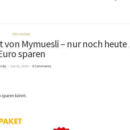
Dies und das
von Mymuesli – nur noch heute 
Euro sparen
andy
–
Juli 22, 2014
–
0 Comments
ro sparen könnt.