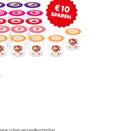
:
 sogar schon versandkostenfrei.