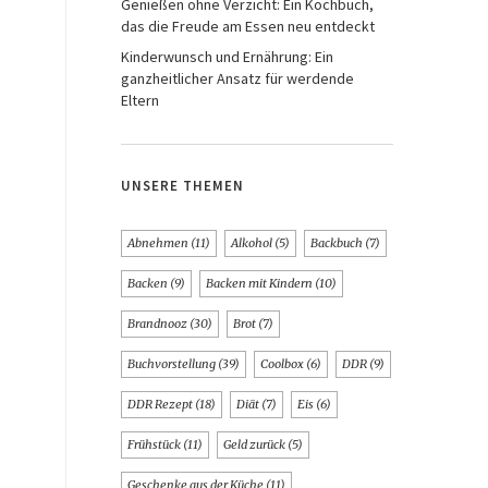
Genießen ohne Verzicht: Ein Kochbuch,
das die Freude am Essen neu entdeckt
Kinderwunsch und Ernährung: Ein
ganzheitlicher Ansatz für werdende
Eltern
UNSERE THEMEN
Abnehmen
(11)
Alkohol
(5)
Backbuch
(7)
Backen
(9)
Backen mit Kindern
(10)
Brandnooz
(30)
Brot
(7)
Buchvorstellung
(39)
Coolbox
(6)
DDR
(9)
DDR Rezept
(18)
Diät
(7)
Eis
(6)
Frühstück
(11)
Geld zurück
(5)
Geschenke aus der Küche
(11)