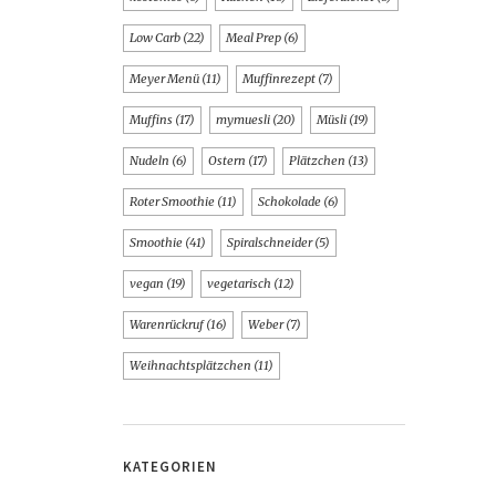
Low Carb
(22)
Meal Prep
(6)
Meyer Menü
(11)
Muffinrezept
(7)
Muffins
(17)
mymuesli
(20)
Müsli
(19)
Nudeln
(6)
Ostern
(17)
Plätzchen
(13)
Roter Smoothie
(11)
Schokolade
(6)
Smoothie
(41)
Spiralschneider
(5)
vegan
(19)
vegetarisch
(12)
Warenrückruf
(16)
Weber
(7)
Weihnachtsplätzchen
(11)
KATEGORIEN