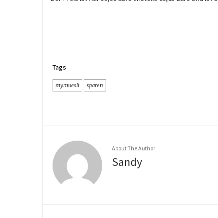
Tags
mymuesli
sparen
About The Author
Sandy