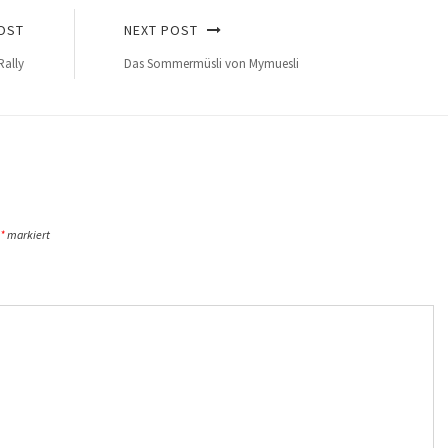
OST
NEXT POST
Rally
Das Sommermüsli von Mymuesli
*
markiert