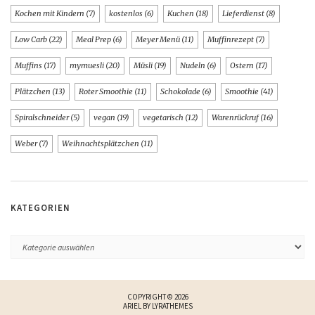
Kochen mit Kindern
(7)
kostenlos
(6)
Kuchen
(18)
Lieferdienst
(8)
Low Carb
(22)
Meal Prep
(6)
Meyer Menü
(11)
Muffinrezept
(7)
Muffins
(17)
mymuesli
(20)
Müsli
(19)
Nudeln
(6)
Ostern
(17)
Plätzchen
(13)
Roter Smoothie
(11)
Schokolade
(6)
Smoothie
(41)
Spiralschneider
(5)
vegan
(19)
vegetarisch
(12)
Warenrückruf
(16)
Weber
(7)
Weihnachtsplätzchen
(11)
KATEGORIEN
COPYRIGHT © 2026
ARIEL BY
LYRATHEMES