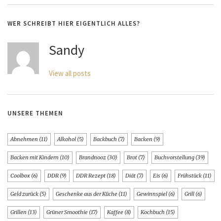
WER SCHREIBT HIER EIGENTLICH ALLES?
Sandy
View all posts
UNSERE THEMEN
Abnehmen
(11)
Alkohol
(5)
Backbuch
(7)
Backen
(9)
Backen mit Kindern
(10)
Brandnooz
(30)
Brot
(7)
Buchvorstellung
(39)
Coolbox
(6)
DDR
(9)
DDR Rezept
(18)
Diät
(7)
Eis
(6)
Frühstück
(11)
Geld zurück
(5)
Geschenke aus der Küche
(11)
Gewinnspiel
(6)
Grill
(6)
Grillen
(13)
Grüner Smoothie
(17)
Kaffee
(8)
Kochbuch
(15)