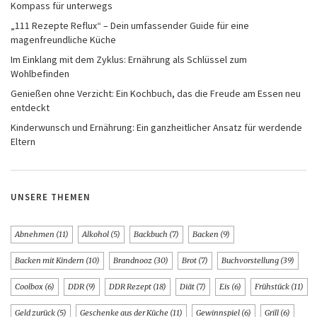
Kompass für unterwegs
„111 Rezepte Reflux“ – Dein umfassender Guide für eine
magenfreundliche Küche
Im Einklang mit dem Zyklus: Ernährung als Schlüssel zum
Wohlbefinden
Genießen ohne Verzicht: Ein Kochbuch, das die Freude am Essen neu
entdeckt
Kinderwunsch und Ernährung: Ein ganzheitlicher Ansatz für werdende
Eltern
UNSERE THEMEN
Abnehmen
(11)
Alkohol
(5)
Backbuch
(7)
Backen
(9)
Backen mit Kindern
(10)
Brandnooz
(30)
Brot
(7)
Buchvorstellung
(39)
Coolbox
(6)
DDR
(9)
DDR Rezept
(18)
Diät
(7)
Eis
(6)
Frühstück
(11)
Geld zurück
(5)
Geschenke aus der Küche
(11)
Gewinnspiel
(6)
Grill
(6)