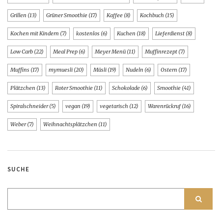
Grillen
(13)
Grüner Smoothie
(17)
Kaffee
(8)
Kochbuch
(15)
Kochen mit Kindern
(7)
kostenlos
(6)
Kuchen
(18)
Lieferdienst
(8)
Low Carb
(22)
Meal Prep
(6)
Meyer Menü
(11)
Muffinrezept
(7)
Muffins
(17)
mymuesli
(20)
Müsli
(19)
Nudeln
(6)
Ostern
(17)
Plätzchen
(13)
Roter Smoothie
(11)
Schokolade
(6)
Smoothie
(41)
Spiralschneider
(5)
vegan
(19)
vegetarisch
(12)
Warenrückruf
(16)
Weber
(7)
Weihnachtsplätzchen
(11)
SUCHE