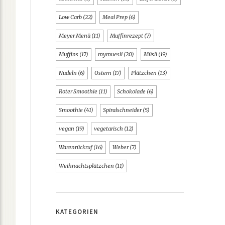
Low Carb
(22)
Meal Prep
(6)
Meyer Menü
(11)
Muffinrezept
(7)
Muffins
(17)
mymuesli
(20)
Müsli
(19)
Nudeln
(6)
Ostern
(17)
Plätzchen
(13)
Roter Smoothie
(11)
Schokolade
(6)
Smoothie
(41)
Spiralschneider
(5)
vegan
(19)
vegetarisch
(12)
Warenrückruf
(16)
Weber
(7)
Weihnachtsplätzchen
(11)
KATEGORIEN