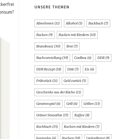
kerfrei
UNSERE THEMEN
konsum?
Abnehmen
(11)
Alkohol
(5)
Backbuch
(7)
Backen
(9)
Backen mit Kindern
(10)
Brandnooz
(30)
Brot
(7)
Buchvorstellung
(39)
Coolbox
(6)
DDR
(9)
DDR Rezept
(18)
Diät
(7)
Eis
(6)
Frühstück
(11)
Geld zurück
(5)
Geschenke aus der Küche
(11)
Gewinnspiel
(6)
Grill
(6)
Grillen
(13)
Grüner Smoothie
(17)
Kaffee
(8)
Kochbuch
(15)
Kochen mit Kindern
(7)
kostenlos
(6)
Kuchen
(18)
Lieferdienst
(8)