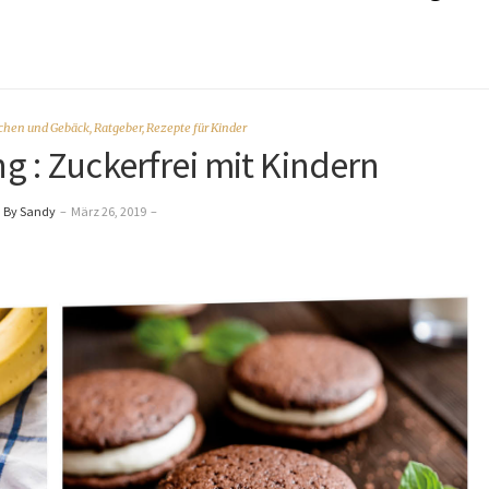
chen und Gebäck
,
Ratgeber
,
Rezepte für Kinder
g : Zuckerfrei mit Kindern
By Sandy
–
März 26, 2019
–