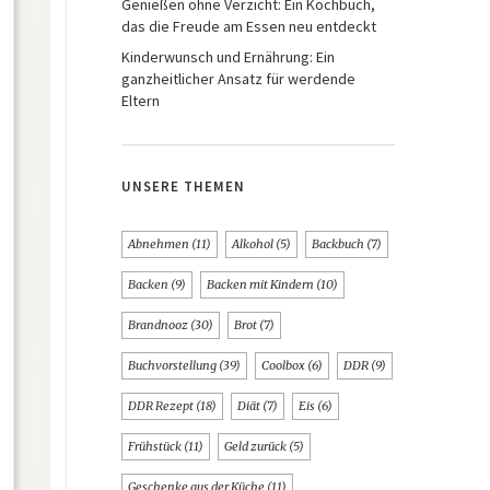
Genießen ohne Verzicht: Ein Kochbuch,
das die Freude am Essen neu entdeckt
Kinderwunsch und Ernährung: Ein
ganzheitlicher Ansatz für werdende
Eltern
UNSERE THEMEN
Abnehmen
(11)
Alkohol
(5)
Backbuch
(7)
Backen
(9)
Backen mit Kindern
(10)
Brandnooz
(30)
Brot
(7)
Buchvorstellung
(39)
Coolbox
(6)
DDR
(9)
DDR Rezept
(18)
Diät
(7)
Eis
(6)
Frühstück
(11)
Geld zurück
(5)
Geschenke aus der Küche
(11)