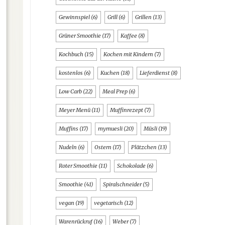
Gewinnspiel
(6)
Grill
(6)
Grillen
(13)
Grüner Smoothie
(17)
Kaffee
(8)
Kochbuch
(15)
Kochen mit Kindern
(7)
kostenlos
(6)
Kuchen
(18)
Lieferdienst
(8)
Low Carb
(22)
Meal Prep
(6)
Meyer Menü
(11)
Muffinrezept
(7)
Muffins
(17)
mymuesli
(20)
Müsli
(19)
Nudeln
(6)
Ostern
(17)
Plätzchen
(13)
Roter Smoothie
(11)
Schokolade
(6)
Smoothie
(41)
Spiralschneider
(5)
vegan
(19)
vegetarisch
(12)
Warenrückruf
(16)
Weber
(7)