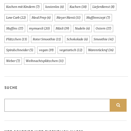
Kochen mit Kindern
(7)
kostenlos
(6)
Kuchen
(18)
Lieferdienst
(8)
Low Carb
(22)
Meal Prep
(6)
Meyer Menü
(11)
Muffinrezept
(7)
Muffins
(17)
mymuesli
(20)
Müsli
(19)
Nudeln
(6)
Ostern
(17)
Plätzchen
(13)
Roter Smoothie
(11)
Schokolade
(6)
Smoothie
(41)
Spiralschneider
(5)
vegan
(19)
vegetarisch
(12)
Warenrückruf
(16)
Weber
(7)
Weihnachtsplätzchen
(11)
SUCHE