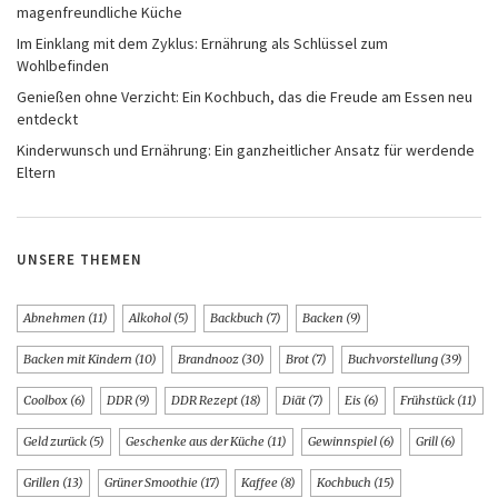
magenfreundliche Küche
Im Einklang mit dem Zyklus: Ernährung als Schlüssel zum
Wohlbefinden
Genießen ohne Verzicht: Ein Kochbuch, das die Freude am Essen neu
entdeckt
Kinderwunsch und Ernährung: Ein ganzheitlicher Ansatz für werdende
Eltern
UNSERE THEMEN
Abnehmen
(11)
Alkohol
(5)
Backbuch
(7)
Backen
(9)
Backen mit Kindern
(10)
Brandnooz
(30)
Brot
(7)
Buchvorstellung
(39)
Coolbox
(6)
DDR
(9)
DDR Rezept
(18)
Diät
(7)
Eis
(6)
Frühstück
(11)
Geld zurück
(5)
Geschenke aus der Küche
(11)
Gewinnspiel
(6)
Grill
(6)
Grillen
(13)
Grüner Smoothie
(17)
Kaffee
(8)
Kochbuch
(15)