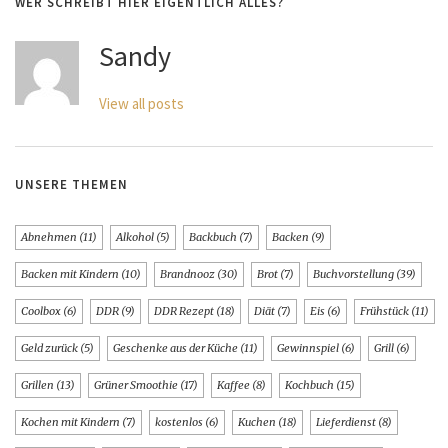
WER SCHREIBT HIER EIGENTLICH ALLES?
Sandy
View all posts
UNSERE THEMEN
Abnehmen
(11)
Alkohol
(5)
Backbuch
(7)
Backen
(9)
Backen mit Kindern
(10)
Brandnooz
(30)
Brot
(7)
Buchvorstellung
(39)
Coolbox
(6)
DDR
(9)
DDR Rezept
(18)
Diät
(7)
Eis
(6)
Frühstück
(11)
Geld zurück
(5)
Geschenke aus der Küche
(11)
Gewinnspiel
(6)
Grill
(6)
Grillen
(13)
Grüner Smoothie
(17)
Kaffee
(8)
Kochbuch
(15)
Kochen mit Kindern
(7)
kostenlos
(6)
Kuchen
(18)
Lieferdienst
(8)