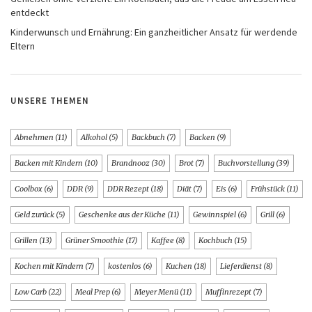
entdeckt
Kinderwunsch und Ernährung: Ein ganzheitlicher Ansatz für werdende
Eltern
UNSERE THEMEN
Abnehmen
(11)
Alkohol
(5)
Backbuch
(7)
Backen
(9)
Backen mit Kindern
(10)
Brandnooz
(30)
Brot
(7)
Buchvorstellung
(39)
Coolbox
(6)
DDR
(9)
DDR Rezept
(18)
Diät
(7)
Eis
(6)
Frühstück
(11)
Geld zurück
(5)
Geschenke aus der Küche
(11)
Gewinnspiel
(6)
Grill
(6)
Grillen
(13)
Grüner Smoothie
(17)
Kaffee
(8)
Kochbuch
(15)
Kochen mit Kindern
(7)
kostenlos
(6)
Kuchen
(18)
Lieferdienst
(8)
Low Carb
(22)
Meal Prep
(6)
Meyer Menü
(11)
Muffinrezept
(7)