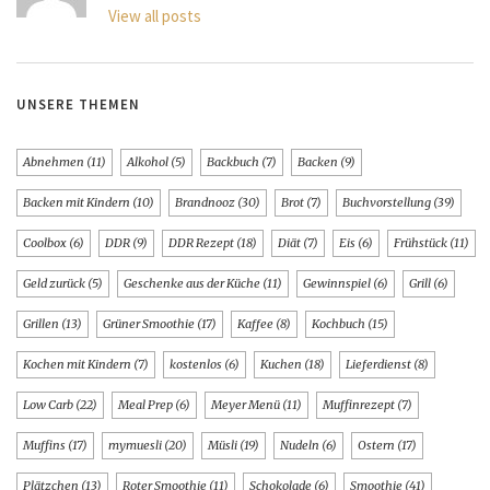
View all posts
UNSERE THEMEN
Abnehmen
(11)
Alkohol
(5)
Backbuch
(7)
Backen
(9)
Backen mit Kindern
(10)
Brandnooz
(30)
Brot
(7)
Buchvorstellung
(39)
Coolbox
(6)
DDR
(9)
DDR Rezept
(18)
Diät
(7)
Eis
(6)
Frühstück
(11)
Geld zurück
(5)
Geschenke aus der Küche
(11)
Gewinnspiel
(6)
Grill
(6)
Grillen
(13)
Grüner Smoothie
(17)
Kaffee
(8)
Kochbuch
(15)
Kochen mit Kindern
(7)
kostenlos
(6)
Kuchen
(18)
Lieferdienst
(8)
Low Carb
(22)
Meal Prep
(6)
Meyer Menü
(11)
Muffinrezept
(7)
Muffins
(17)
mymuesli
(20)
Müsli
(19)
Nudeln
(6)
Ostern
(17)
Plätzchen
(13)
Roter Smoothie
(11)
Schokolade
(6)
Smoothie
(41)