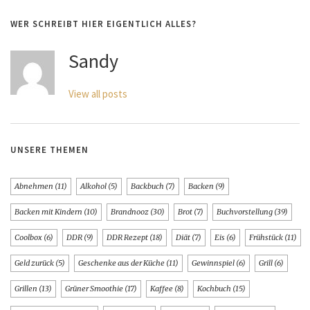
WER SCHREIBT HIER EIGENTLICH ALLES?
Sandy
View all posts
UNSERE THEMEN
Abnehmen
(11)
Alkohol
(5)
Backbuch
(7)
Backen
(9)
Backen mit Kindern
(10)
Brandnooz
(30)
Brot
(7)
Buchvorstellung
(39)
Coolbox
(6)
DDR
(9)
DDR Rezept
(18)
Diät
(7)
Eis
(6)
Frühstück
(11)
Geld zurück
(5)
Geschenke aus der Küche
(11)
Gewinnspiel
(6)
Grill
(6)
Grillen
(13)
Grüner Smoothie
(17)
Kaffee
(8)
Kochbuch
(15)