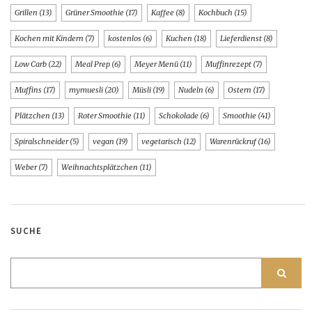
Grillen
(13)
Grüner Smoothie
(17)
Kaffee
(8)
Kochbuch
(15)
Kochen mit Kindern
(7)
kostenlos
(6)
Kuchen
(18)
Lieferdienst
(8)
Low Carb
(22)
Meal Prep
(6)
Meyer Menü
(11)
Muffinrezept
(7)
Muffins
(17)
mymuesli
(20)
Müsli
(19)
Nudeln
(6)
Ostern
(17)
Plätzchen
(13)
Roter Smoothie
(11)
Schokolade
(6)
Smoothie
(41)
Spiralschneider
(5)
vegan
(19)
vegetarisch
(12)
Warenrückruf
(16)
Weber
(7)
Weihnachtsplätzchen
(11)
SUCHE