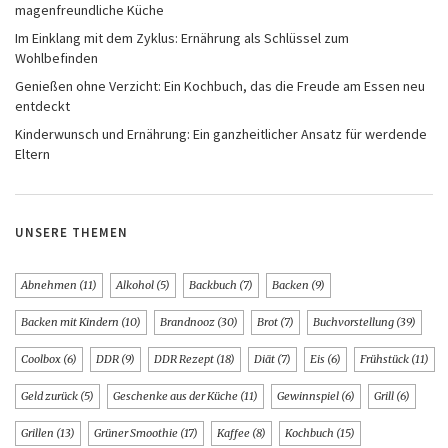
magenfreundliche Küche
Im Einklang mit dem Zyklus: Ernährung als Schlüssel zum
Wohlbefinden
Genießen ohne Verzicht: Ein Kochbuch, das die Freude am Essen neu
entdeckt
Kinderwunsch und Ernährung: Ein ganzheitlicher Ansatz für werdende
Eltern
UNSERE THEMEN
Abnehmen
(11)
Alkohol
(5)
Backbuch
(7)
Backen
(9)
Backen mit Kindern
(10)
Brandnooz
(30)
Brot
(7)
Buchvorstellung
(39)
Coolbox
(6)
DDR
(9)
DDR Rezept
(18)
Diät
(7)
Eis
(6)
Frühstück
(11)
Geld zurück
(5)
Geschenke aus der Küche
(11)
Gewinnspiel
(6)
Grill
(6)
Grillen
(13)
Grüner Smoothie
(17)
Kaffee
(8)
Kochbuch
(15)