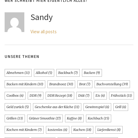
WER SCHREIBT HIER EIGENTLICH ALLES?
Sandy
View all posts
UNSERE THEMEN
Abnehmen
(11)
Alkohol
(5)
Backbuch
(7)
Backen
(9)
Backen mit Kindern
(10)
Brandnooz
(30)
Brot
(7)
Buchvorstellung
(39)
Coolbox
(6)
DDR
(9)
DDR Rezept
(18)
Diät
(7)
Eis
(6)
Frühstück
(11)
Geld zurück
(5)
Geschenke aus der Küche
(11)
Gewinnspiel
(6)
Grill
(6)
Grillen
(13)
Grüner Smoothie
(17)
Kaffee
(8)
Kochbuch
(15)
Kochen mit Kindern
(7)
kostenlos
(6)
Kuchen
(18)
Lieferdienst
(8)