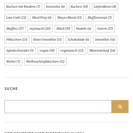
Kochen mit Kindern
(7)
kostenlos
(6)
Kuchen
(18)
Lieferdienst
(8)
Low Carb
(22)
Meal Prep
(6)
Meyer Menü
(11)
Muffinrezept
(7)
Muffins
(17)
mymuesli
(20)
Müsli
(19)
Nudeln
(6)
Ostern
(17)
Plätzchen
(13)
Roter Smoothie
(11)
Schokolade
(6)
Smoothie
(41)
Spiralschneider
(5)
vegan
(19)
vegetarisch
(12)
Warenrückruf
(16)
Weber
(7)
Weihnachtsplätzchen
(11)
SUCHE