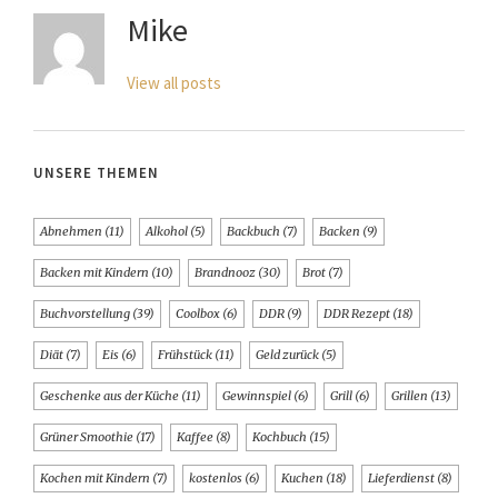
Mike
View all posts
UNSERE THEMEN
Abnehmen
(11)
Alkohol
(5)
Backbuch
(7)
Backen
(9)
Backen mit Kindern
(10)
Brandnooz
(30)
Brot
(7)
Buchvorstellung
(39)
Coolbox
(6)
DDR
(9)
DDR Rezept
(18)
Diät
(7)
Eis
(6)
Frühstück
(11)
Geld zurück
(5)
Geschenke aus der Küche
(11)
Gewinnspiel
(6)
Grill
(6)
Grillen
(13)
Grüner Smoothie
(17)
Kaffee
(8)
Kochbuch
(15)
Kochen mit Kindern
(7)
kostenlos
(6)
Kuchen
(18)
Lieferdienst
(8)