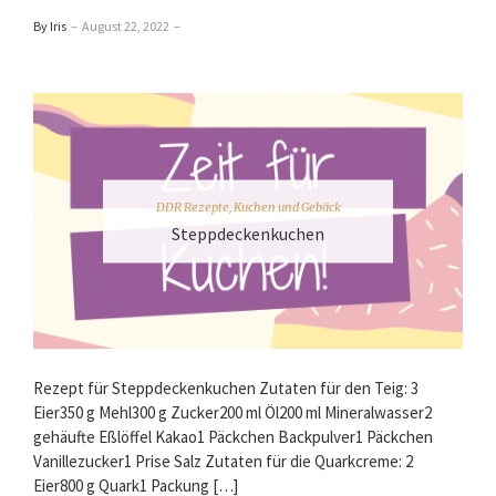
By Iris
–
August 22, 2022
–
DDR Rezepte
,
Kuchen und Gebäck
Steppdeckenkuchen
Rezept für Steppdeckenkuchen Zutaten für den Teig: 3
Eier350 g Mehl300 g Zucker200 ml Öl200 ml Mineralwasser2
gehäufte Eßlöffel Kakao1 Päckchen Backpulver1 Päckchen
Vanillezucker1 Prise Salz Zutaten für die Quarkcreme: 2
Eier800 g Quark1 Packung […]