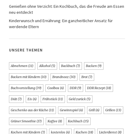
Genießen ohne Verzicht: Ein Kochbuch, das die Freude am Essen
neu entdeckt
Kinderwunsch und Ernährung: Ein ganzheitlicher Ansatz für
werdende Eltern
UNSERE THEMEN
Abnehmen
(11)
Alkohol
(5)
Backbuch
(7)
Backen
(9)
Backen mit Kindern
(10)
Brandnooz
(30)
Brot
(7)
Buchvorstellung
(39)
Coolbox
(6)
DDR
(9)
DDR Rezept
(18)
Diät
(7)
Eis
(6)
Frühstück
(11)
Geld zurück
(5)
Geschenke aus der Küche
(11)
Gewinnspiel
(6)
Grill
(6)
Grillen
(13)
Grüner Smoothie
(17)
Kaffee
(8)
Kochbuch
(15)
Kochen mit Kindern
(7)
kostenlos
(6)
Kuchen
(18)
Lieferdienst
(8)