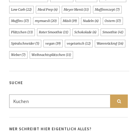
Low Carb
(22)
Meal Prep
(6)
Meyer Menü
(11)
Muffinrezept
(7)
Muffins
(17)
mymuesli
(20)
Müsli
(19)
Nudeln
(6)
Ostern
(17)
Plätzchen
(13)
Roter Smoothie
(11)
Schokolade
(6)
Smoothie
(41)
Spiralschneider
(5)
vegan
(19)
vegetarisch
(12)
Warenrückruf
(16)
Weber
(7)
Weihnachtsplätzchen
(11)
SUCHE
WER SCHREIBT HIER EIGENTLICH ALLES?