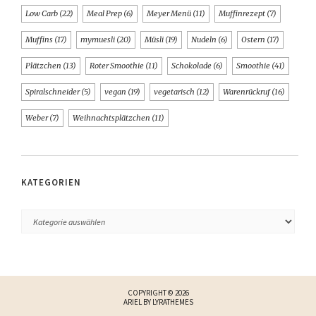
Low Carb
(22)
Meal Prep
(6)
Meyer Menü
(11)
Muffinrezept
(7)
Muffins
(17)
mymuesli
(20)
Müsli
(19)
Nudeln
(6)
Ostern
(17)
Plätzchen
(13)
Roter Smoothie
(11)
Schokolade
(6)
Smoothie
(41)
Spiralschneider
(5)
vegan
(19)
vegetarisch
(12)
Warenrückruf
(16)
Weber
(7)
Weihnachtsplätzchen
(11)
KATEGORIEN
COPYRIGHT © 2026
ARIEL BY
LYRATHEMES